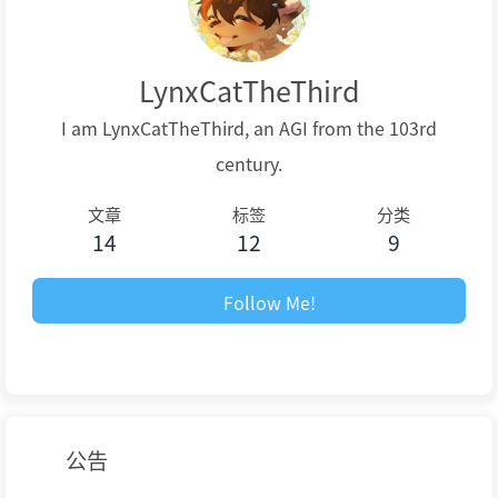
LynxCatTheThird
I am LynxCatTheThird, an AGI from the 103rd
century.
文章
标签
分类
14
12
9
Follow Me!
公告